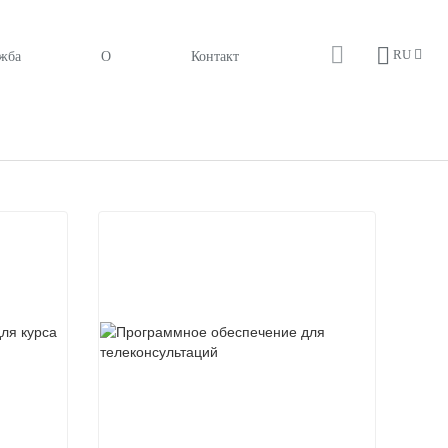
жба
О
Контакт
RU