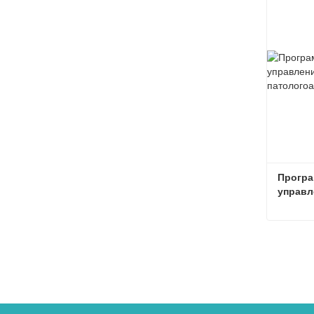
Програ
управл
препара
патоло
отделе
Связат