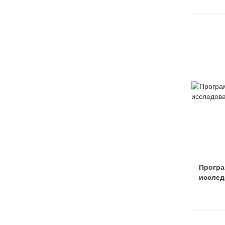
Связат
Програ
исслед
Связат