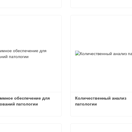
Удаленная диагностика патологии
ься сейчас
Связаться сейчас
ммное обеспечение для 
Количественный анализ 
ований патологии
патологии
Программное обеспечение для исследований патологии
ься сейчас
Связаться сейчас