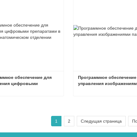
ммное обеспечение для 
Программное обеспечение 
ения цифровыми 
управления изображениями
тами в 
патологии
гоанатомическом 
нии
Программное обеспечение для управления цифровыми препаратами в патологоанатомическом отделении
ься сейчас
Связаться сейчас
1
2
Следущая страница
По